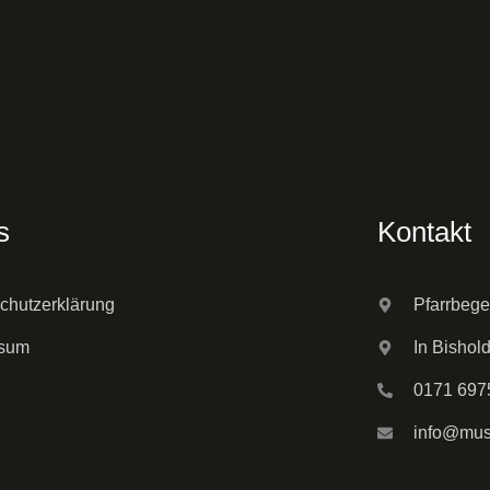
s
Kontakt
chutzerklärung
Pfarrbege
ssum
In Bishol
0171 697
info@musi